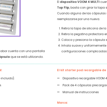
El
dispositivo
VOOM 4 MULTI
cue
Top Flip
, basta con girar la tapa
Cuando alguna de las cápsulas s
reemplazarse por una nueva.
Retira la tapa de silicona de l
Retira la pegatina protectora en
Coloca y presiona la cápsula en
Inhala suave y uniformemente d
 sabor cuenta con una pantalla
configuraciones complicadas
ápsula
que se está utilizando.
M:
El kit starter pod recargable d
 incluido).
Dispositivo recargable VOOM 4
e.
Pack de 4 cápsulas precargad
Manual de instrucciones
Marca: