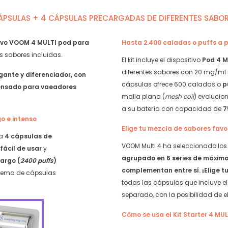
Banana
Helada
ÁPSULAS + 4 CÁPSULAS PRECARGADAS DE DIFERENTES SABO
y
quantity
ivo VOOM 4 MULTI pod para
Hasta 2.400 caladas o puffs a 
es sabores incluidas.
El kit incluye el dispositivo
Pod 4 M
diferentes sabores con 20 mg/ml 
gante y diferenciador, con
cápsulas ofrece 600 caladas o
p
pensado para vaeadores
malla plana (
mesh coil
) evolucio
a su batería con capacidad de
7
o e intenso
Elige tu mezcla de sabores favo
ra
4 cápsulas de
VOOM Multi 4 ha seleccionado lo
s
fácil de usar
y
agrupado en 6 series de máximo
argo (
2400 puffs
)
complementan entre sí. ¡Elige t
istema de cápsulas
todas las cápsulas que incluye el 
separado, con la posibilidad de ele
Cómo se usa el Kit Starter 4 MU