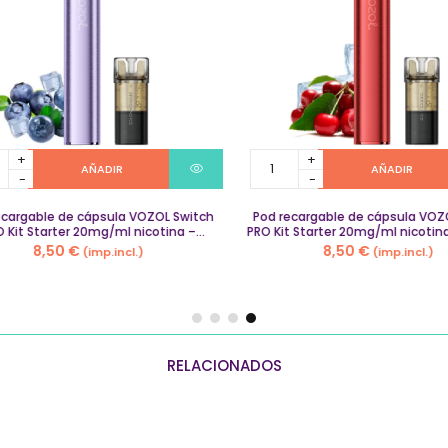
Pod
AÑADIR
AÑADIR
able
recargable
de
a
argable de cápsula VOZOL Switch
cápsula
Pod recargable de cápsula VOZO
Kit Starter 20mg/ml nicotina –
PRO Kit Starter 20mg/ml nicotina
VOZOL
Arándano Helado
Helada
8,50
€
8,50
€
(imp.incl.)
(imp.incl.)
Switch
PRO
Kit
Starter
ml
20mg/ml
a
nicotina
RELACIONADOS
–
no
Cereza
Helada
y
quantity