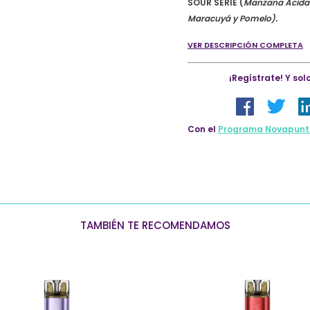
SOUR SERIE (
Manzana Ácida 
Starter
Maracuyá y Pomelo).
Kit
–
VER DESCRIPCIÓN COMPLETA
Sour
Serie
¡Regístrate! Y so
quantity
Con el
Programa Novapunt
TAMBIÉN TE RECOMENDAMOS