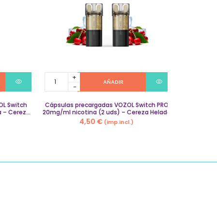
Cápsulas
AÑADIR
precargadas
VOZOL
L Switch
Switch
Cápsulas precargadas VOZOL Switch PRO
 – Cereza
20mg/ml nicotina (2 uds) – Cereza Helada
PRO
4,50
€
(imp.incl.)
20mg/ml
nicotina
(2
uds)
–
Cereza
Helada
quantity