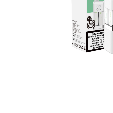
Lost Mary BM600
Lost Ma
Lost Mary BM1000 TURBO
Cápsul
Lost Mary QM600
VOOM 2 
SKE Crystal Bar +600
Cápsul
Harley Bar 18000
VOOM 4 
Cápsul
PODS Y VAPERS RECARGABLES
VOOM 5 
Cápsul
Oxva
Vaporesso