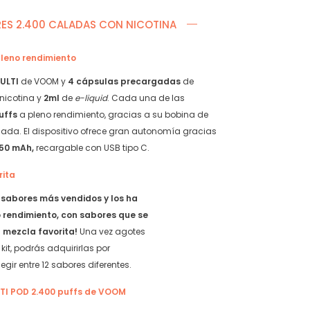
Sour
Starter
Serie
Kit
RES 2.400 CALADAS CON NICOTINA
quantity
–
Fresh
pleno rendimiento
Serie
quantity
ULTI
de VOOM y
4 cápsulas precargadas
de
nicotina y
2ml
de
e-liquid
. Cada una de las
uffs
a pleno rendimiento, gracias a su bobina de
nada. El dispositivo ofrece gran autonomía gracias
50 mAh,
recargable con USB tipo C.
rita
s
sabores más vendidos y los ha
 rendimiento, con sabores que se
u mezcla favorita!
Una vez agotes
kit, podrás adquirirlas por
gir entre 12 sabores diferentes.
LTI POD 2.400 puffs de VOOM