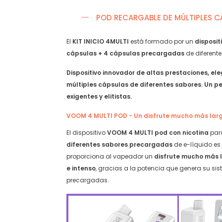
Sandía
Berry
Helada
Serie
POD RECARGABLE DE MÚLTIPLES C
quantity
quantit
El
KIT INICIO 4MULTI
está formado por un
disposit
cápsulas + 4 cápsulas precargadas
de diferent
Dispositivo innovador de altas prestaciones, ele
múltiples cápsulas de diferentes sabores. Un 
exigentes y elitistas.
VOOM 4 MULTI POD - Un disfrute mucho más larg
El dispositivo
VOOM 4 MULTI pod con nicotina
pa
diferentes sabores precargadas
de e-líquido e
proporciona al vapeador un
disfrute mucho más l
e intenso
, gracias a la potencia que genera su s
precargadas.