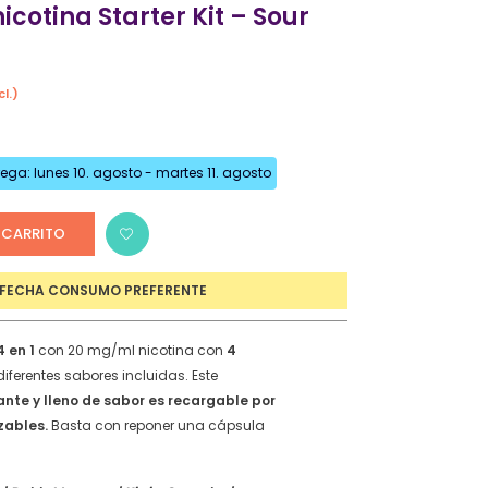
cotina Starter Kit – Sour
Refrescantes
Dulces y Golosos
Tropicales
cl.)
io
Bebidas Comerciales
al
Cítricos
ga: lunes 10. agosto - martes 11. agosto
Tabaquiles
€.
Mentolados
 CARRITO
FECHA CONSUMO PREFERENTE
RETES
4 en 1
con 20 mg/ml nicotina con
4
iferentes sabores incluidas. Este
te y lleno de sabor es recargable por
zables.
Basta con reponer una cápsula