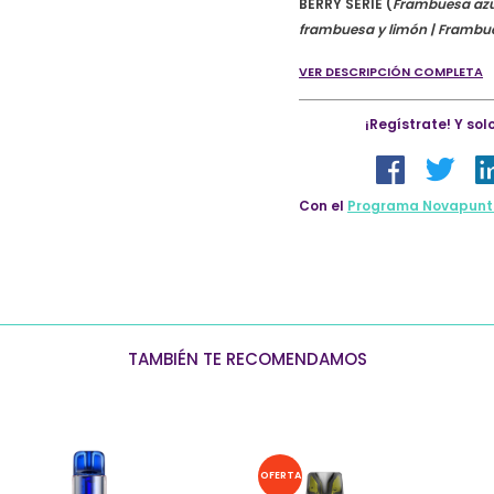
BERRY SERIE (
Frambuesa azul
Starter
frambuesa y limón | Frambu
Kit
–
VER DESCRIPCIÓN COMPLETA
Berry
Serie
¡Regístrate! Y so
quantity
Con el
Programa Novapunt
TAMBIÉN TE RECOMENDAMOS