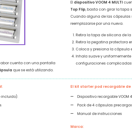
El
dispositivo
VOOM 4 MULTI
cue
Top Flip
, basta con girar la tapa
Cuando alguna de las cápsulas s
reemplazarse por una nueva.
Retira la tapa de silicona de l
Retira la pegatina protectora en
Coloca y presiona la cápsula en
Inhala suave y uniformemente d
 sabor cuenta con una pantalla
configuraciones complicadas
ápsula
que se está utilizando.
M:
El kit starter pod recargable d
 incluido).
Dispositivo recargable VOOM 4
e.
Pack de 4 cápsulas precargad
Manual de instrucciones
Marca: