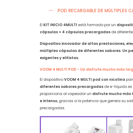
Starter
Sandía
Kit
Helada
POD RECARGABLE DE MÚLTIPLES C
–
quantit
Sour
El
KIT INICIO 4MULTI
está formado por un
disposit
Serie
cápsulas + 4 cápsulas precargadas
de diferent
quantity
Dispositivo innovador de altas prestaciones, ele
múltiples cápsulas de diferentes sabores. Un 
exigentes y elitistas.
VOOM 4 MULTI POD - Un disfrute mucho más larg
El dispositivo
VOOM 4 MULTI pod con nicotina
pa
diferentes sabores precargadas
de e-líquido e
proporciona al vapeador un
disfrute mucho más l
e intenso
, gracias a la potencia que genera su s
precargadas.