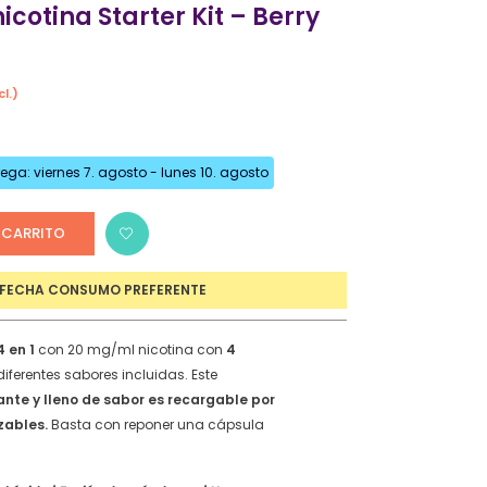
cotina Starter Kit – Berry
Refrescantes
Dulces y Golosos
Tropicales
cl.)
io
Bebidas Comerciales
al
Cítricos
ga: viernes 7. agosto - lunes 10. agosto
Tabaquiles
€.
Mentolados
 CARRITO
FECHA CONSUMO PREFERENTE
RETES
4 en 1
con 20 mg/ml nicotina con
4
iferentes sabores incluidas. Este
te y lleno de sabor es recargable por
zables.
Basta con reponer una cápsula