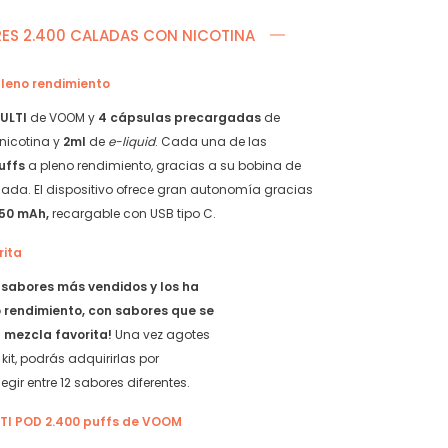
Fruits
Manzana
Serie
y
RES 2.400 CALADAS CON NICOTINA
quantity
Melocotón
quantity
pleno rendimiento
ULTI
de VOOM y
4 cápsulas precargadas
de
nicotina y
2ml
de
e-liquid
. Cada una de las
uffs
a pleno rendimiento, gracias a su bobina de
nada. El dispositivo ofrece gran autonomía gracias
50 mAh,
recargable con USB tipo C.
rita
s
sabores más vendidos y los ha
 rendimiento, con sabores que se
u mezcla favorita!
Una vez agotes
kit, podrás adquirirlas por
gir entre 12 sabores diferentes.
LTI POD 2.400 puffs de VOOM