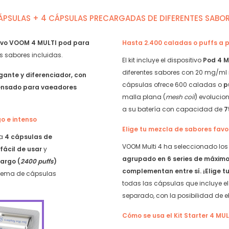
Doble
Manzana
ÁPSULAS + 4 CÁPSULAS PRECARGADAS DE DIFERENTES SABO
y
quantity
ivo VOOM 4 MULTI pod para
Hasta 2.400 caladas o puffs a 
es sabores incluidas.
El kit incluye el dispositivo
Pod 4 M
diferentes sabores con 20 mg/ml 
gante y diferenciador, con
cápsulas ofrece 600 caladas o
p
pensado para vaeadores
malla plana (
mesh coil
) evolucio
a su batería con capacidad de
7
o e intenso
Elige tu mezcla de sabores favo
ra
4 cápsulas de
VOOM Multi 4 ha seleccionado lo
s
fácil de usar
y
agrupado en 6 series de máximo
argo (
2400 puffs
)
complementan entre sí. ¡Elige t
istema de cápsulas
todas las cápsulas que incluye el 
separado, con la posibilidad de ele
Cómo se usa el Kit Starter 4 MU