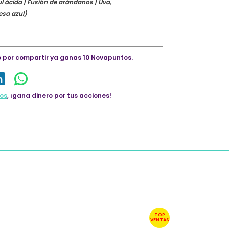
 ácida | Fusión de arándanos | Uva,
esa azul)
lo por compartir ya ganas 10 Novapuntos.
os
, ¡gana dinero por tus acciones!
TOP
VENTAS