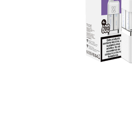
Lost Mary BM600
Lost Ma
Lost Mary BM1000 TURBO
Cápsul
Lost Mary QM600
VOOM 2 
SKE Crystal Bar +600
Cápsul
Harley Bar 18000
VOOM 4 
Cápsul
PODS Y VAPERS RECARGABLES
VOOM 5 
Cápsul
Oxva
Vaporesso