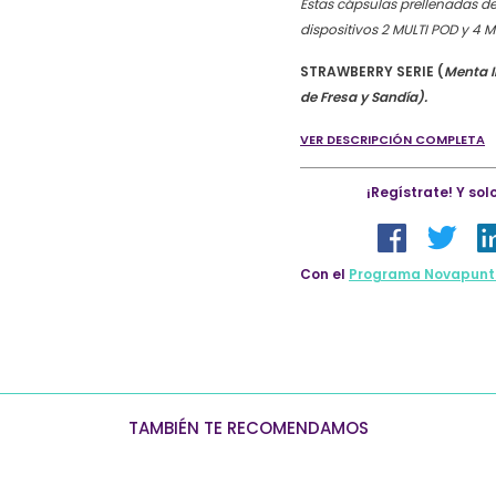
Estas cápsulas prellenadas d
Strawberry
dispositivos 2 MULTI POD y 4
Serie
quantity
STRAWBERRY SERIE (
Menta I
de Fresa y Sandía).
VER DESCRIPCIÓN COMPLETA
¡Regístrate! Y so
Con el
Programa Novapunt
TAMBIÉN TE RECOMENDAMOS