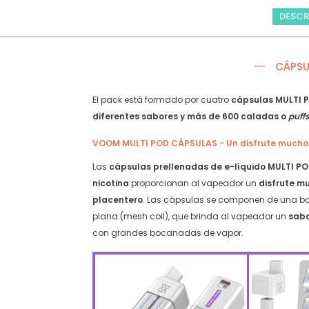
20
1
DESCR
mg/ml
ud
nicotina
–
Starter
Banan
Kit
Helada
CÁPSU
–
quantit
Strawberry
El pack está formado por cuatro
cápsulas MULTI 
Serie
diferentes sabores y más de 600 caladas o
puffs
quantity
VOOM MULTI POD CÁPSULAS - Un disfrute mucho 
Las
cápsulas prellenadas de e-líquido MULTI P
nicotina
proporcionan al vapeador un
disfrute m
placentero
. Las cápsulas se componen de una b
plana (mesh coil), que brinda al vapeador un
sabo
con grandes bocanadas de vapor.