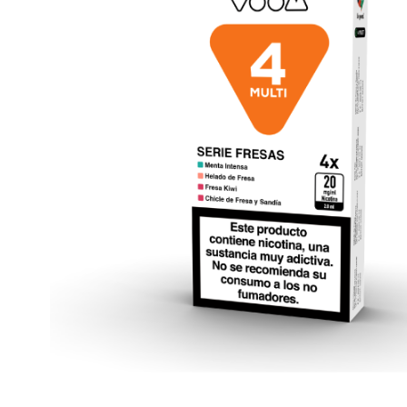
Lost Mary BM600
Lost Ma
Lost Mary BM1000 TURBO
Cápsul
Lost Mary QM600
VOOM 2 
SKE Crystal Bar +600
Cápsul
Harley Bar 18000
VOOM 4 
Cápsul
PODS Y VAPERS RECARGABLES
VOOM 5 
Cápsul
Oxva
Vaporesso