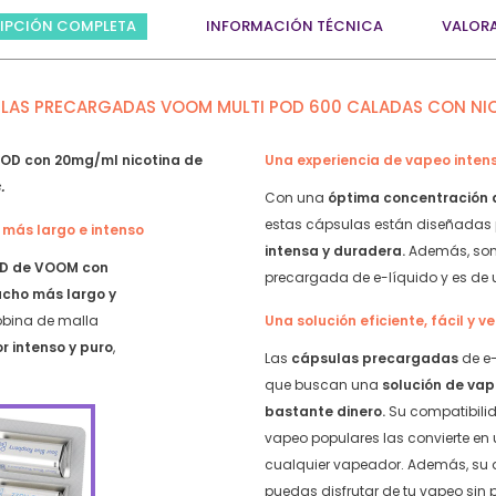
4
IPCIÓN COMPLETA
INFORMACIÓN TÉCNICA
VALOR
uds
–
Sour
a
Serie
LAS PRECARGADAS VOOM MULTI POD 600 CALADAS CON NI
quantity
y
POD con 20mg/ml nicotina de
Una experiencia de vapeo inten
.
Con una
óptima concentración 
estas cápsulas están diseñadas
más largo e intenso
intensa y duradera.
Además, son 
OD de VOOM con
precargada de e-líquido y es de 
ucho más largo y
obina de malla
Una solución eficiente, fácil y ve
r intenso y puro
,
Las
cápsulas precargadas
de e-
que buscan una
solución de vap
bastante dinero.
Su compatibilid
vapeo populares las convierte en
cualquier vapeador. Además, su 
puedas disfrutar de tu vapeo sin