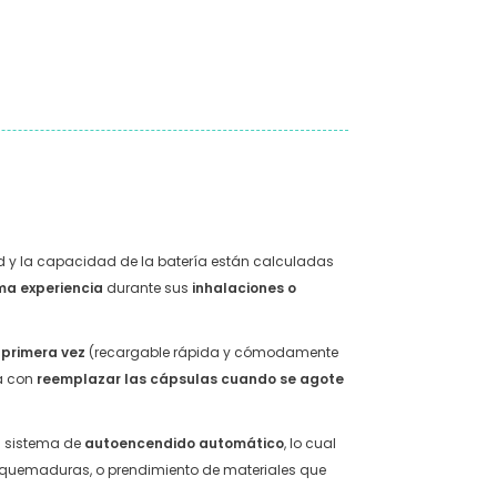
ad y la capacidad de la batería están calculadas
ma experiencia
durante sus
inhalaciones o
 primera vez
(recargable rápida y cómodamente
a con
reemplazar las cápsulas cuando se agote
n sistema de
autoencendido automático
, lo cual
e quemaduras, o prendimiento de materiales que