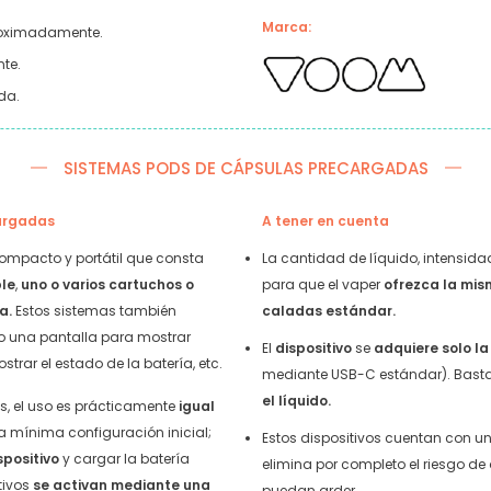
Marca:
roximadamente.
nte.
da.
SISTEMAS PODS DE CÁPSULAS PRECARGADAS
cargadas
A tener en cuenta
compacto y portátil que consta
La cantidad de líquido, intensid
ble
,
uno o varios cartuchos o
para que el vaper
ofrezca la mis
a.
Estos sistemas también
caladas estándar.
 una pantalla para mostrar
El
dispositivo
se
adquiere solo la
trar el estado de la batería, etc.
mediante USB-C estándar). Bast
el líquido.
es, el uso es prácticamente
igual
a mínima configuración inicial;
Estos dispositivos cuentan con u
spositivo
y cargar la batería
elimina por completo el riesgo d
tivos
se activan mediante una
puedan arder.