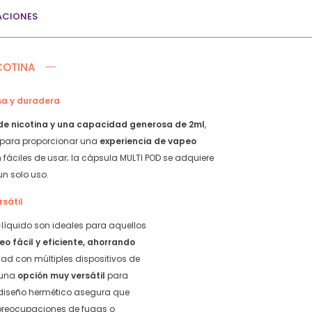
4
4
ACIONES
uds
uds
–
–
Berry
Lemon
Serie
Serie
COTINA
quantity
quantity
sa y duradera
de nicotina y una capacidad generosa de 2ml
,
 para proporcionar una
experiencia de vapeo
fáciles de usar; la cápsula MULTI POD se adquiere
un solo uso.
rsátil
líquido son ideales para aquellos
eo fácil y eficiente, ahorrando
ad con múltiples dispositivos de
 una
opción muy versátil
para
diseño hermético asegura que
 preocupaciones de fugas o