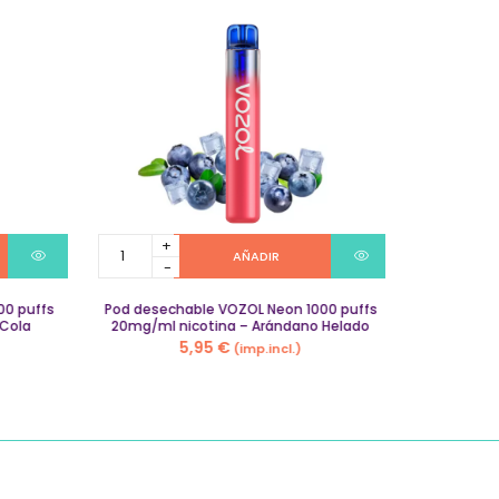
Pod
AÑADIR
desechable
VOZOL
0 puffs
Neon
Pod desechable VOZOL Neon 1000 puffs
Cola
20mg/ml nicotina – Arándano Helado
1000
5,95
€
(imp.incl.)
puffs
20mg/ml
nicotina
–
Arándano
Helado
quantity