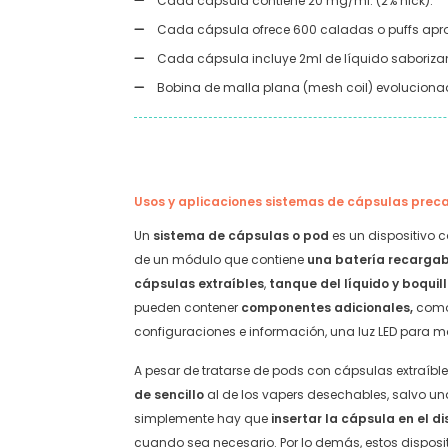
Cada cápsula contiene 20 mg/ml. (2% nick).
Cada cápsula ofrece 600 caladas o puffs ap
Cada cápsula incluye 2ml de líquido saboriza
Bobina de malla plana (mesh coil) evoluciona
Usos y aplicaciones sistemas de cápsulas pre
Un
sistema de cápsulas o pod
es un dispositivo 
de un módulo que contiene
una batería recarga
cápsulas extraíbles
,
tanque del líquido y boquill
pueden contener
componentes adicionales,
como
configuraciones e información, una luz LED para mos
A pesar de tratarse de pods con cápsulas extraíbl
de sencillo
al de los vapers desechables, salvo un
simplemente hay que
insertar la cápsula en el di
cuando sea necesario. Por lo demás, estos disposi