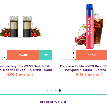
as
Pod
AÑADIR
AÑADIR
gadas
desechable
VOZOL
s precargadas VOZOL Switch PRO
Neon
Pod desechable VOZOL Neon 100
nicotina (2 uds) – Cereza Helada
20mg/ml nicotina – Cereza 
1000
4,50
€
5,95
€
(imp.incl.)
(imp.incl.)
ml
puffs
a
20mg/ml
nicotina
–
Cereza
Cola
RELACIONADOS
quantity