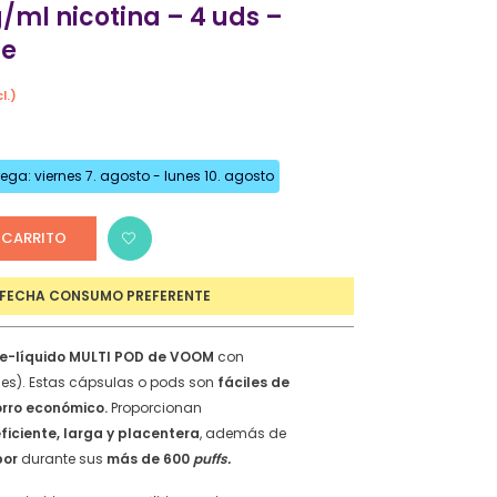
/ml nicotina – 4 uds –
Refrescantes
ie
Dulces y Golosos
Tropicales
l.)
io
Bebidas Comerciales
al
Cítricos
ga: viernes 7. agosto - lunes 10. agosto
Tabaquiles
€.
Mentolados
 CARRITO
FECHA CONSUMO PREFERENTE
RETES
e-líquido MULTI POD de VOOM
con
es).
Estas cápsulas o pods son
fáciles de
orro económico.
Proporcionan
ficiente, larga y placentera
, además de
bor
durante sus
más de 600
puffs.