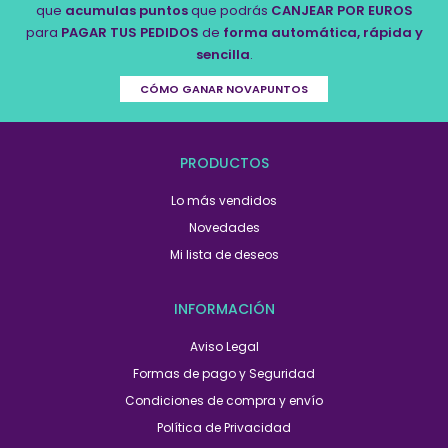
que
acumulas puntos
que podrás
CANJEAR POR EUROS
para
PAGAR TUS PEDIDOS
de
forma automática, rápida y
sencilla
.
CÓMO GANAR NOVAPUNTOS
PRODUCTOS
Lo más vendidos
Novedades
Mi lista de deseos
INFORMACIÓN
Aviso Legal
Formas de pago y Seguridad
Condiciones de compra y envío
Política de Privacidad