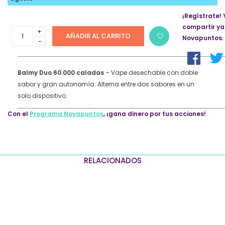
¡Regístrate! 
compartir ya
Vaper
AÑADIR AL CARRITO
Novapuntos.
desechable
BalMY
DUO
60000
Balmy Duo 60.000 caladas
– Vape desechable con doble
puffs
sabor y gran autonomía. Alterna entre dos sabores en un
ZERO
solo dispositivo.
nicotina
–
Con el
Programa Novapuntos
, ¡gana dinero por tus acciones!
Caribbean
Mix
y
Cola
RELACIONADOS
Gummy
quantity