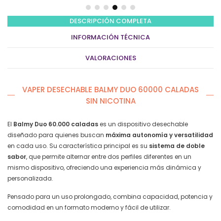
ZERO
nicotina
–
DESCRIPCIÓN COMPLETA
Tobacco
INFORMACIÓN TÉCNICA
y
Vainilla
VALORACIONES
Tabaco
quantity
VAPER DESECHABLE BALMY DUO 60000 CALADAS
SIN NICOTINA
El
Balmy Duo 60.000 caladas
es un dispositivo desechable
diseñado para quienes buscan
máxima autonomía y versatilidad
en cada uso. Su característica principal es su
sistema de doble
sabor
, que permite alternar entre dos perfiles diferentes en un
mismo dispositivo, ofreciendo una experiencia más dinámica y
personalizada.
Pensado para un uso prolongado, combina capacidad, potencia y
comodidad en un formato moderno y fácil de utilizar.