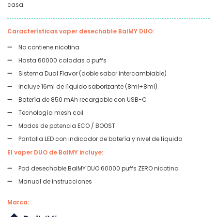
casa.
Características vaper desechable BalMY DUO:
No contiene nicotina
Hasta 60000 caladas o puffs
Sistema Dual Flavor (doble sabor intercambiable)
Incluye 16ml de líquido saborizante (8ml+8ml)
Batería de 850 mAh recargable con USB-C
Tecnología mesh coil
Modos de potencia ECO / BOOST
Pantalla LED con indicador de batería y nivel de líquido
El vaper DUO de BalMY incluye:
Pod desechable BalMY DUO 60000 puffs ZERO nicotina
Manual de instrucciones
Marca: