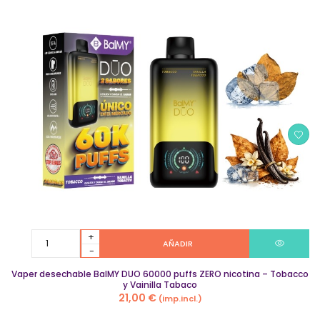
Vaper
AÑADIR
desechable
BalMY
Vaper desechable BalMY DUO 60000 puffs ZERO nicotina – Tobacco
DUO
y Vainilla Tabaco
60000
21,00
€
(imp.incl.)
puffs