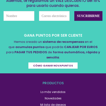
Además, te regalamos un VALE DESCUENTO del 15%
para usarlo cuando quieras.
GANA PUNTOS POR SER CLIENTE
Hemos creado un
sistema de recompensas
en el
que
acumulas puntos
que podrás
CANJEAR POR EUROS
para
PAGAR TUS PEDIDOS
de
forma automática, rápida y
sencilla
.
CÓMO GANAR NOVAPUNTOS
PRODUCTOS
Lo más vendidos
Novedades
Mi lista de deseos