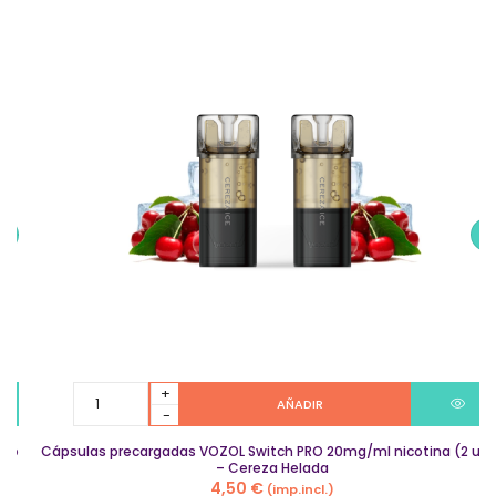
Cápsulas
AÑADIR
precargadas
VOZOL
Cápsulas precargadas VOZOL Switch PRO 20mg/ml nicotina (2 uds)
Switch
– Cereza Helada
PRO
4,50
€
(imp.incl.)