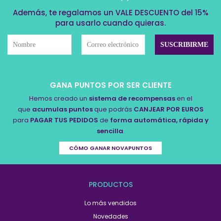
Además, te regalamos un VALE DESCUENTO del 15%
para usarlo cuando quieras.
GANA PUNTOS POR SER CLIENTE
Hemos creado un
sistema de recompensas
en el
que
acumulas puntos
que podrás
CANJEAR POR EUROS
para
PAGAR TUS PEDIDOS
de
forma automática, rápida y
sencilla
.
CÓMO GANAR NOVAPUNTOS
PRODUCTOS
Lo más vendidos
Novedades