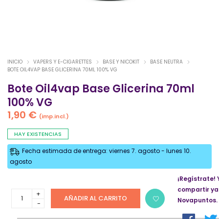
INICIO
VAPERS Y E-CIGARETTES
BASE Y NICOKIT
BASE NEUTRA
BOTE OIL4VAP BASE GLICERINA 70ML 100% VG
Bote Oil4vap Base Glicerina 70ml
100% VG
1,90
€
(imp.incl.)
HAY EXISTENCIAS
Fecha estimada de entrega: viernes 7. agosto - lunes 10.
agosto
¡Regístrate! 
compartir ya
Bote
AÑADIR AL CARRITO
Novapuntos.
Oil4vap
Base