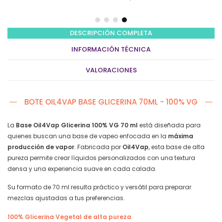
20mg/ml
nicotina
(2
uds)
DESCRIPCIÓN COMPLETA
–
INFORMACIÓN TÉCNICA
Cereza
Helada
VALORACIONES
quantity
BOTE OIL4VAP BASE GLICERINA 70ML - 100% VG
La
Base Oil4Vap Glicerina 100% VG 70 ml
está diseñada para
quienes buscan una base de vapeo enfocada en la
máxima
producción de vapor
. Fabricada por
Oil4Vap
, esta base de alta
pureza permite crear líquidos personalizados con una textura
densa y una experiencia suave en cada calada.
Su formato de 70 ml resulta práctico y versátil para preparar
mezclas ajustadas a tus preferencias.
100% Glicerina Vegetal de alta pureza