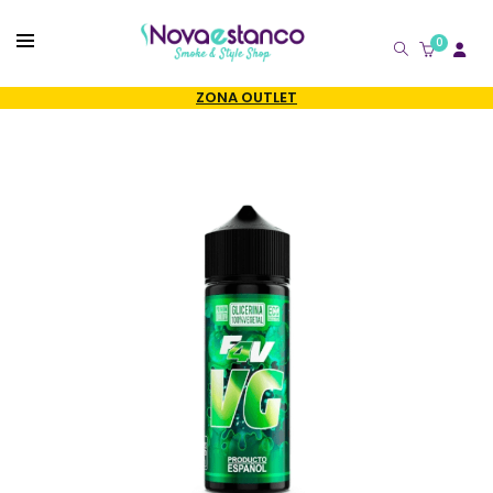
0
CATÁLOGO
ZONA OUTLET