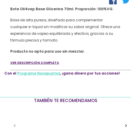
Glicerina
70ml
Bote Oil4vap Base Glicerina 70ml
. Proporción: 100%VG.
100%
VG
Base de alta pureza, diseñado para complementar
quantity
cualquier e-liquid sin modificar su sabor original. Ofrece una
experiencia de vapeo equilibrada y efectiva, gracias a su
fórmula precisa y formato.
Producto no apto para uso sin mezclar.
VER DESCRIPCIÓN COMPLETA
Con el
Programa Novapuntos
, ¡gana dinero por tus acciones!
TAMBIÉN TE RECOMENDAMOS