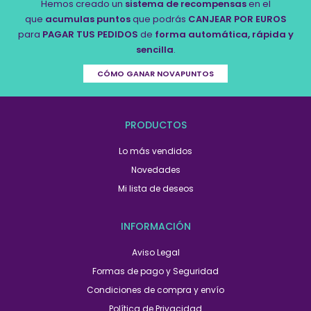
Hemos creado un
sistema de recompensas
en el
que
acumulas puntos
que podrás
CANJEAR POR EUROS
para
PAGAR TUS PEDIDOS
de
forma automática, rápida y
sencilla
.
CÓMO GANAR NOVAPUNTOS
PRODUCTOS
Lo más vendidos
Novedades
Mi lista de deseos
INFORMACIÓN
Aviso Legal
Formas de pago y Seguridad
Condiciones de compra y envío
Política de Privacidad