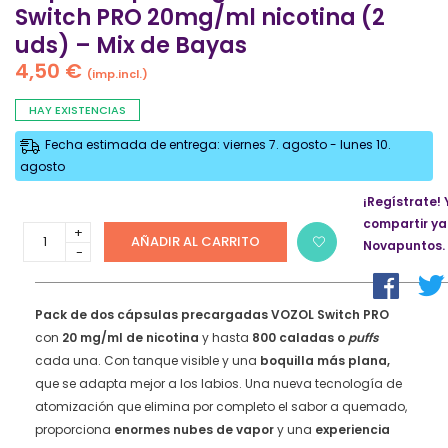
Switch PRO 20mg/ml nicotina (2
uds) – Mix de Bayas
4,50
€
(imp.incl.)
HAY EXISTENCIAS
Fecha estimada de entrega: viernes 7. agosto - lunes 10.
agosto
¡Regístrate! 
compartir ya
Cápsulas
AÑADIR AL CARRITO
Novapuntos.
precargadas
VOZOL
Switch
PRO
Pack de dos cápsulas precargadas
VOZOL Switch PRO
20mg/ml
con
20 mg/ml de nicotina
y hasta
800 caladas o
puffs
nicotina
cada una. Con tanque visible y una
boquilla más plana,
(2
que se adapta mejor a los labios. Una nueva tecnología de
uds)
atomización que elimina por completo el sabor a quemado,
–
Mix
proporciona
enormes nubes de vapor
y una
experiencia