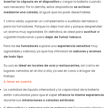
insertar la cápsula en el dispositivo
y cargar la batería cuando
sea necesario. Por lo demás, estos dispositivos
se activan
mediante una calada
, al igual que los pods desechables.
Y cómo verás, suponen un complemento o sustituto del tabaco
para los fumadores. Porque no deja mal olor y porque desprenden
un aroma muy agradable. En definitiva, es ideal para
sustituir
el
cigarrillo tradicional o para
dejar de fumar tabaco.
Para los
no fumadores
supone una
experiencia sensitiva
muy
agradable y sabrosa, ya que hay infinidad de
sabores y aromas
de todo tipo
.
Su uso es
ideal en locales de ocio y restaurantes
, así como en
lugares cerrados en el día a día, ya sea en casa o el lugar de
trabajo.
A tener en cuenta
La cantidad de líquido, intensidad y la capacidad de la batería
están calculadas para que el vaper
ofrezca la misma experiencia
durante sus
inhalaciones o caladas estándar.
El
dispositivo
se
adquiere solo la primera vez
(recargable rápida y