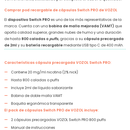
Comprar pod recargable de cápsulas Switch PRO de VOZOL
El
dispositivo Switch PRO
es uno de los más representativos de la
marca. Cuenta con una
bobina de malla mejorada (VAMT)
que
aporta calidad superior, grandes nubes de humo y una duración
de hasta
800 caladas o
puffs,
gracias a su
cápsula precargada
de 2ml
y su
batería recargable
mediante USB tipo C de 400 mAh.
Características cápsula precargada VOZOL Switch PRO:
Contiene 20 mg/ml nicotina (2% nick)
Hasta 800 caladas o puffs
Incluye 2ml de líquido saborizante
Bobina de doble malla VAMT
Boquilla ergonómica transparente
El pack de cápsulas Switch PRO de VOZOL incluye:
2 cápsulas precargadas VOZOL Switch PRO 800 puffs
Manual de instrucciones