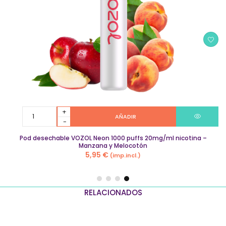
Pod
AÑADIR
desechable
VOZOL
Pod desechable VOZOL Neon 1000 puffs 20mg/ml nicotina –
Neon
Manzana y Melocotón
1000
5,95
€
(imp.incl.)
puffs
20mg/ml
nicotina
–
RELACIONADOS
Manzana
y
Melocotón