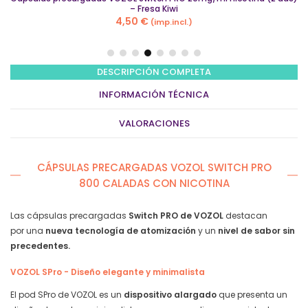
Switch
– Fresa Kiwi
PRO
4,50
€
(imp.incl.)
20mg/ml
nicotina
(2
uds)
DESCRIPCIÓN COMPLETA
–
INFORMACIÓN TÉCNICA
Fresa
Kiwi
VALORACIONES
quantity
CÁPSULAS PRECARGADAS VOZOL SWITCH PRO
800 CALADAS CON NICOTINA
Las cápsulas precargadas
Switch PRO de VOZOL
destacan
por
una
nueva tecnología de atomización
y un
nivel de sabor sin
precedentes.
VOZOL SPro - Diseño elegante y minimalista
El pod SPro de VOZOL es un
dispositivo alargado
que presenta un