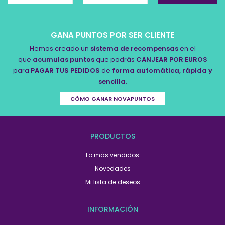
GANA PUNTOS POR SER CLIENTE
Hemos creado un
sistema de recompensas
en el
que
acumulas puntos
que podrás
CANJEAR POR EUROS
para
PAGAR TUS PEDIDOS
de
forma automática, rápida y
sencilla
.
CÓMO GANAR NOVAPUNTOS
PRODUCTOS
Lo más vendidos
Novedades
Mi lista de deseos
INFORMACIÓN