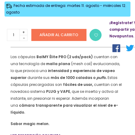
Fecha estimada de entrega: martes 11. agosto - miércoles 12.
agosto
¡Regístrate! 
compartir ya
Cápsulas
AÑADIR AL CARRITO
Novapuntos.
rellenas
BalMY
Élite
PRO
Las cápsulas
BalMY Élite PRO (2 uds/pack)
cuentan con
1000
una tecnología de
malla plana
(mesh coil) evolucionada,
puffs
lo que provoca una
intensidad y experiencia de vapeo
20mg/ml
superior
durante sus
más de 1000 caladas o
puffs.
Estas
nicotina
cápsulas precargadas son
fáciles de usar,
cuentan con el
(2
uds/pack)
novedoso sistema
PLUG y VAPE
, que se inserta y activa al
–
instante, sin presionar ni esperar. Además incorporan
Magic
una
cámara transparente para visualizar el nivel de e-
Melon
líquido.
(chicle
de
Sabor magic melon.
melón)
quantity