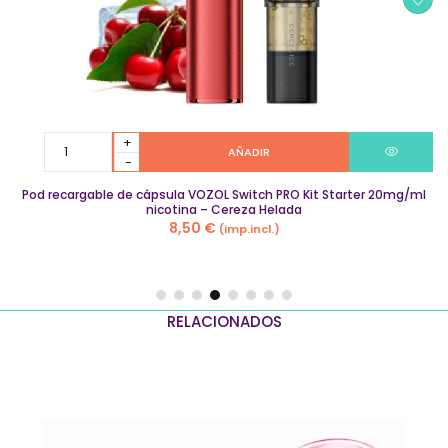
Pod
AÑADIR
recargable
de
Pod recargable de cápsula VOZOL Switch PRO Kit Starter 20mg/ml
cápsula
nicotina – Cereza Helada
VOZOL
8,50
€
(imp.incl.)
Switch
PRO
Kit
Starter
20mg/ml
RELACIONADOS
nicotina
–
Cereza
Helada
quantity