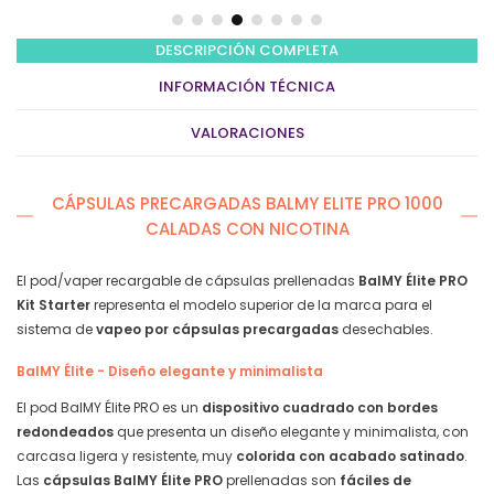
puffs
20mg/ml
nicotina
DESCRIPCIÓN COMPLETA
(2
INFORMACIÓN TÉCNICA
uds/pack)
–
VALORACIONES
Dragon
Fruit
(Fresa
CÁPSULAS PRECARGADAS BALMY ELITE PRO 1000
Pitahaya)
quantity
CALADAS CON NICOTINA
El pod/vaper recargable de cápsulas prellenadas
BalMY Élite PRO
Kit Starter
representa el modelo superior de la marca para el
sistema de
vapeo por cápsulas precargadas
desechables.
BalMY Élite - Diseño elegante y minimalista
El pod BalMY Élite PRO es un
dispositivo cuadrado con bordes
redondeados
que presenta un diseño elegante y minimalista, con
carcasa ligera y resistente, muy
colorida con acabado satinado
.
Las
cápsulas BalMY Élite PRO
prellenadas son
fáciles de