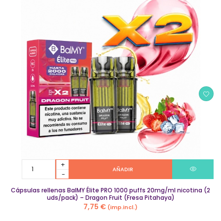
Cápsulas
AÑADIR
rellenas
BalMY
Cápsulas rellenas BalMY Élite PRO 1000 puffs 20mg/ml nicotina (2
Élite
uds/pack) – Dragon Fruit (Fresa Pitahaya)
PRO
7,75
€
(imp.incl.)
1000