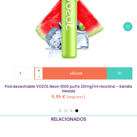
Pod
AÑADIR
desechable
VOZOL
Pod desechable VOZOL Neon 1000 puffs 20mg/ml nicotina – Sandía
Neon
Helada
1000
5,95
€
(imp.incl.)
puffs
20mg/ml
nicotina
–
RELACIONADOS
Sandía
Helada