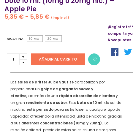
bote 10 ml. (10mg o 20mg nic.) –
Apple Pie
Rango
5,35
€
-
5,85
€
(imp.incl.)
de
¡Regístrate! 
precios:
compartir ya
desde
NICOTINA
10 MG.
20 MG.
Novapuntos.
5,35 €
hasta
5,85 €
Sales
AÑADIR AL CARRITO
de
Nicotina
Drifter
Juice
Las
sales de Drifter Juice Sauz
se caracterizan por
Sauz
proporcionar un
golpe de garganta suave y
bote
efectivo,
además de una
rápida absorción de nicotina
y
10
un gran
rendimiento de sabor
. Este
bote de 10 ml.
de sal de
ml.
(10mg
nicotina
está pensado para satisfacer
a cualquier tipo de
o
vapeador, ofreciendo la intensidad justa de nicotina gracias
20mg
a sus diferentes
concentraciones (10mg y 20mg).
La
nic.)
relación calidad-precio de estas sales es una de mejores