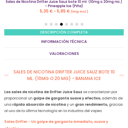
Sales de Nicotina Drifter Juice Sauz bote 10 ml. (10mg o 20mg nic.)
– Pineapple Ice (Piña)
Rango
5,35
€
-
5,85
€
(imp.incl.)
de
precios:
desde
DESCRIPCIÓN COMPLETA
5,35 €
INFORMACIÓN TÉCNICA
hasta
5,85 €
VALORACIONES
SALES DE NICOTINA DRIFTER JUICE SAUZ BOTE 10
ML. (10MG O 20 MG) - BANANA ICE
Las sales de nicotina de Drifter Juice Sauz
se caracterizan por
proporcionar un
golpe de garganta suave y efectivo
, además de
una
rápida absorción de nicotina
y un
gran rendimiento,
gracias
al uso de la última tecnología en la industria del vapeo.
Sales Drifter - Un golpe de garganta inmediato, suave y