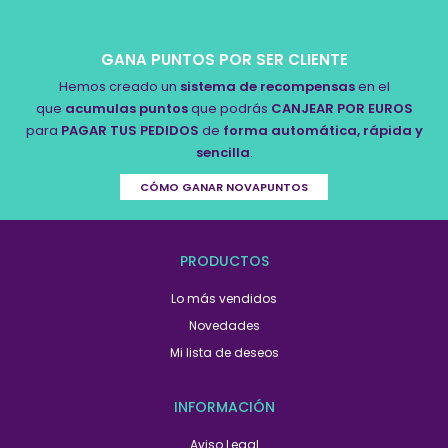
GANA PUNTOS POR SER CLIENTE
Hemos creado un
sistema de recompensas
en el
que
acumulas puntos
que podrás
CANJEAR POR EUROS
para
PAGAR TUS PEDIDOS
de
forma automática, rápida y
sencilla
.
CÓMO GANAR NOVAPUNTOS
PRODUCTOS
Lo más vendidos
Novedades
Mi lista de deseos
INFORMACIÓN
Aviso Legal