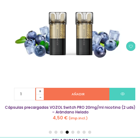
Cápsulas
AÑADIR
precargadas
VOZOL
Cápsulas precargadas VOZOL Switch PRO 20mg/ml nicotina (2 uds)
Switch
– Arándano Helado
PRO
4,50
€
(imp.incl.)
20mg/ml
nicotina
(2