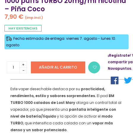
1000 puffs TURBO 20mg/ml nicotina
– Piña Coco
7,90
€
(imp.incl.)
HAY EXISTENCIAS
Fecha estimada de entrega: viernes 7. agosto - lunes 10.
agosto
¡Regístrate! 
compartir ya
Vaper
AÑADIR AL CARRITO
Novapuntos.
desechable
Lost
Mary
BM
Este vaper desechable destaca por su
practicidad,
1000
rendimiento, estilo y sabores sorprendentes.
El pod
BM
puffs
TURBO 1000 caladas de Lost Mary
otorga un control total al
TURBO
vapeador, ya que presenta una
pantalla inteligente
con
20mg/ml
nivel de batería/líquido
y la opción de activar el
modo
nicotina
–
TURBO
, que intensifica cada calada con un
vapor más
Piña
denso y un sabor potenciado.