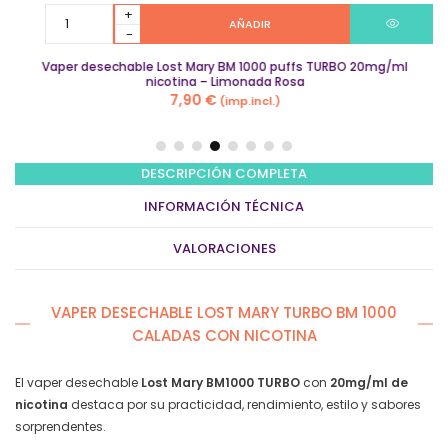
Vaper
AÑADIR
desechable
Lost
Vaper desechable Lost Mary BM 1000 puffs TURBO 20mg/ml
Mary
nicotina – Limonada Rosa
BM
7,90
€
(imp.incl.)
1000
puffs
TURBO
20mg/ml
DESCRIPCIÓN COMPLETA
nicotina
INFORMACIÓN TÉCNICA
–
Limonada
VALORACIONES
Rosa
quantity
VAPER DESECHABLE LOST MARY TURBO BM 1000
CALADAS CON NICOTINA
El vaper desechable
Lost Mary BM1000 TURBO
con
20mg/ml de
nicotina
destaca por su practicidad, rendimiento, estilo y sabores
sorprendentes.