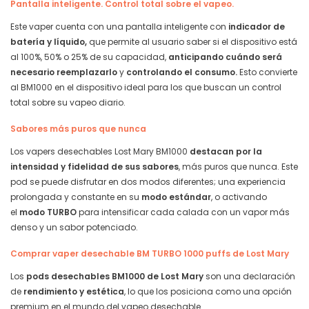
Pantalla inteligente. Control total sobre el vapeo.
Este vaper cuenta con una pantalla inteligente con
indicador de
batería y líquido,
que permite al usuario saber si el dispositivo está
al 100%, 50% o 25% de su capacidad,
anticipando cuándo será
necesario reemplazarlo
y
controlando el consumo.
Esto convierte
al BM1000 en el dispositivo ideal para los que buscan un control
total sobre su vapeo diario.
Sabores más puros que nunca
Los vapers desechables Lost Mary BM1000
destacan por la
intensidad y fidelidad de sus sabores
, más puros que nunca. Este
pod se puede disfrutar en dos modos diferentes; una experiencia
prolongada y constante en su
modo estándar
, o activando
el
modo TURBO
para intensificar cada calada con un vapor más
denso y un sabor potenciado.
Comprar vaper desechable BM TURBO 1000 puffs de Lost Mary
Los
pods
desechables BM1000 de Lost Mary
son una declaración
de
rendimiento y estética
, lo que los posiciona como una opción
premium en el mundo del vapeo desechable.