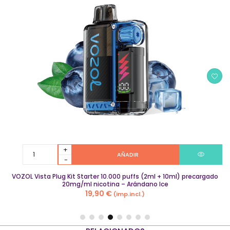
VOZOL
AÑADIR
Vista
Plug
VOZOL Vista Plug Kit Starter 10.000 puffs (2ml + 10ml) precargado
Kit
20mg/ml nicotina – Arándano Ice
Starter
19,90
€
(imp.incl.)
10.000
puffs
(2ml