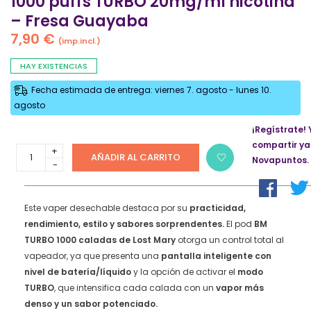
1000 puffs TURBO 20mg/ml nicotina
– Fresa Guayaba
7,90
€
(imp.incl.)
HAY EXISTENCIAS
Fecha estimada de entrega: viernes 7. agosto - lunes 10.
agosto
¡Regístrate! 
compartir ya
Vaper
AÑADIR AL CARRITO
Novapuntos.
desechable
Lost
Mary
BM
Este vaper desechable destaca por su
practicidad,
1000
rendimiento, estilo y sabores sorprendentes.
El pod
BM
puffs
TURBO 1000 caladas de Lost Mary
otorga un control total al
TURBO
vapeador, ya que presenta una
pantalla inteligente
con
20mg/ml
nivel de batería/líquido
y la opción de activar el
modo
nicotina
–
TURBO
, que intensifica cada calada con un
vapor más
Fresa
denso y un sabor potenciado.