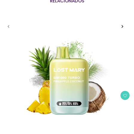
+
RELACIONADOS
10ml)
precargado
20mg/ml
nicotina
–
Arándano
Ice
quantity