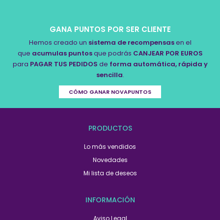
GANA PUNTOS POR SER CLIENTE
Hemos creado un
sistema de recompensas
en el
que
acumulas puntos
que podrás
CANJEAR POR EUROS
para
PAGAR TUS PEDIDOS
de
forma automática, rápida y
sencilla
.
CÓMO GANAR NOVAPUNTOS
PRODUCTOS
Lo más vendidos
Novedades
Mi lista de deseos
INFORMACIÓN
Aviso Legal