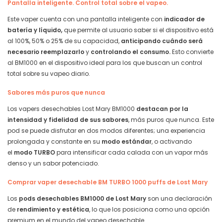
Pantalla inteligente. Control total sobre el vapeo.
Este vaper cuenta con una pantalla inteligente con
indicador de
batería y líquido,
que permite al usuario saber si el dispositivo está
al 100%, 50% o 25% de su capacidad,
anticipando cuándo será
necesario reemplazarlo
y
controlando el consumo.
Esto convierte
al BM1000 en el dispositivo ideal para los que buscan un control
total sobre su vapeo diario.
Sabores más puros que nunca
Los vapers desechables Lost Mary BM1000
destacan por la
intensidad y fidelidad de sus sabores
, más puros que nunca. Este
pod se puede disfrutar en dos modos diferentes; una experiencia
prolongada y constante en su
modo estándar
, o activando
el
modo TURBO
para intensificar cada calada con un vapor más
denso y un sabor potenciado.
Comprar vaper desechable BM TURBO 1000 puffs de Lost Mary
Los
pods
desechables BM1000 de Lost Mary
son una declaración
de
rendimiento y estética
, lo que los posiciona como una opción
premium en el mundo del vapeo desechable.