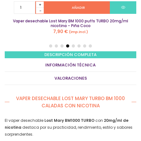
Vaper
AÑADIR
desechable
Lost
Vaper desechable Lost Mary BM 1000 puffs TURBO 20mg/ml
Mary
nicotina – Piña Coco
BM
7,90
€
(imp.incl.)
1000
puffs
TURBO
20mg/ml
DESCRIPCIÓN COMPLETA
nicotina
INFORMACIÓN TÉCNICA
–
Piña
VALORACIONES
Coco
quantity
VAPER DESECHABLE LOST MARY TURBO BM 1000
CALADAS CON NICOTINA
El vaper desechable
Lost Mary BM1000 TURBO
con
20mg/ml de
nicotina
destaca por su practicidad, rendimiento, estilo y sabores
sorprendentes.