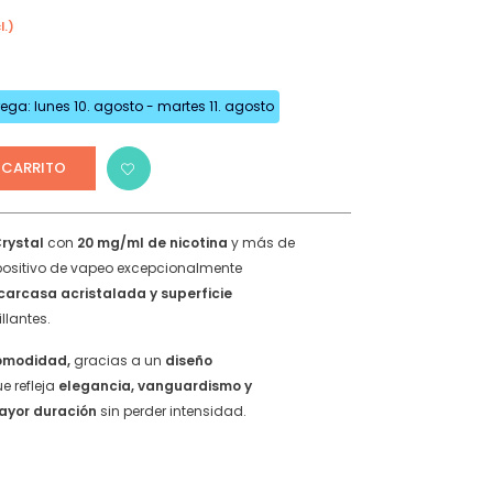
l.)
Refrescantes
io
Dulces y Golosos
al
Tropicales
ga: lunes 10. agosto - martes 11. agosto
Bebidas Comerciales
€.
Cítricos
 CARRITO
Tabaquiles
Mentolados
rystal
con
20 mg/ml de nicotina
y más de
ositivo de vapeo excepcionalmente
carcasa acristalada y superficie
RETES
llantes.
omodidad,
gracias a un
diseño
e refleja
elegancia, vanguardismo y
ayor duración
sin perder intensidad.