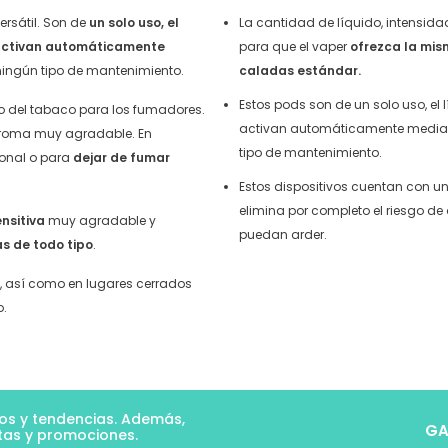
rsátil. Son de
un solo uso, el
La cantidad de líquido, intensid
e activan automáticamente
para que el vaper
ofrezca la mis
ningún tipo de mantenimiento.
caladas estándar.
Estos pods son de un solo uso, el 
o del tabaco para los fumadores.
activan automáticamente median
aroma muy agradable. En
tipo de mantenimiento.
cional o para
dejar de fumar
Estos dispositivos cuentan con u
elimina por completo el riesgo d
ensitiva
muy agradable y
puedan arder.
s de todo tipo
.
s
, así como en lugares cerrados
o.
tos y tendencias. Además,
GA
tas y promociones.