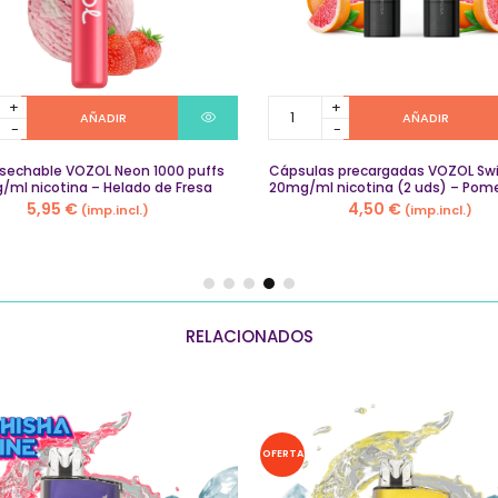
Cápsulas
AÑADIR
AÑADIR
able
precargadas
VOZOL
sechable VOZOL Neon 1000 puffs
Switch
Cápsulas precargadas VOZOL Sw
ml nicotina – Helado de Fresa
20mg/ml nicotina (2 uds) – Pom
PRO
5,95
€
4,50
€
(imp.incl.)
(imp.incl.)
20mg/ml
ml
nicotina
a
(2
uds)
–
Pomelo
RELACIONADOS
Rosa
y
quantity
OFERTA