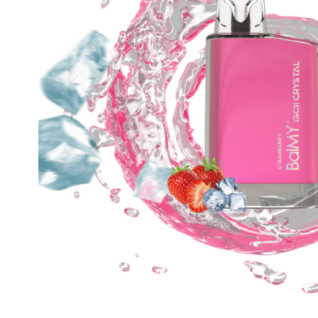
Lost Mary BM600
Lost Ma
Lost Mary BM1000 TURBO
Cápsul
Lost Mary QM600
VOOM 2 
SKE Crystal Bar +600
Cápsul
Harley Bar 18000
VOOM 4 
Cápsul
PODS Y VAPERS RECARGABLES
VOOM 5 
Cápsul
Oxva
Vaporesso