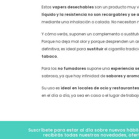
Estos
vapers desechables
son un producto muy ve
líquido y la resistencia no son recargables y s
mediante una inhalación o calada. No necesitan 
Y cómo verás, suponen un complemento o sustitut
Porque no deja mal olor y porque desprenden un 
definitiva, es ideal para
sustituir
el cigarrillo tradi
tabaco.
Para los
no fumadores
supone una
experiencia s
sabrosa, ya que hay infinidad de
sabores y aroma
Su uso es
ideal en locales de ocio y restaurante
en el día a día, ya sea en casa o el lugar de trabaj
Suscríbete para estar al día sobre nuevos hábi
recibirás todas nuestras novedades, ofer