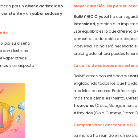
tacan por un
diseño acristalado
Mayor duración, sin perder inte
a constante
y un
sabor sedoso y
BalMY GO Crystal
ha conseguido
intensidad
, gracias a la implem
Este equilibro es lo que diferenci
dado
aumentar la duración del disposit
o, por su diseño
viceversa. Ya no será necesario e
a
con destellos
prolongada, ahora puedes tener
te vaper ofrece
ómico
y un aspecto
La carta de sabores más exten
BalMY ofrece con este pod su
car
englobando todos los que ha id
modelos anteriores. Podrás elegir 
más
tradicionales
(Menta, Cerez
tropicales
(Coco, Mango intenso 
atrevidos
(Cola Gummy, Frozen De
Comprar vaper desechable GO 
La marca ha reunido en un solo d