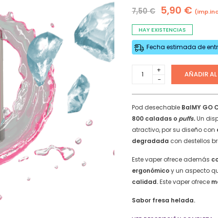
Adaptadores y gomas
ry Tappo Air Kit Starter +
El
El
5,90
€
LONGFILL
7,50
€
(imp.inc
Protección y transporte
as
precio
prec
Drifter Juice Sauz
Limpieza
HAY EXISTENCIAS
MULTI POD Kit Starter +
original
actu
Otros accesorios
as
era:
es:
MINILONGFILL
Fecha estimada de entre
7,50 €.
5,90 
MULTI POD Kit Starter +
Bombo Bar Juice
as
Vaper
AÑADIR AL
MULTI POD Kit Starter +
desechable
BASE Y NICOKIT
BalMY
as
GO
Base Neutra
Crystal
Pod desechable
BalMY GO C
Nicokit
800
800 caladas o
puffs.
Un disp
puffs
atractivo, por su diseño con
OUTLET VAPERS Y E-CIGAR
20mg/ml
degradada
con destellos bri
nicotina
–
Este vaper ofrece además
c
Fresa
ergonómico
y un aspecto qu
Helada
calidad.
Este vaper ofrece
m
quantity
Sabor fresa helada.