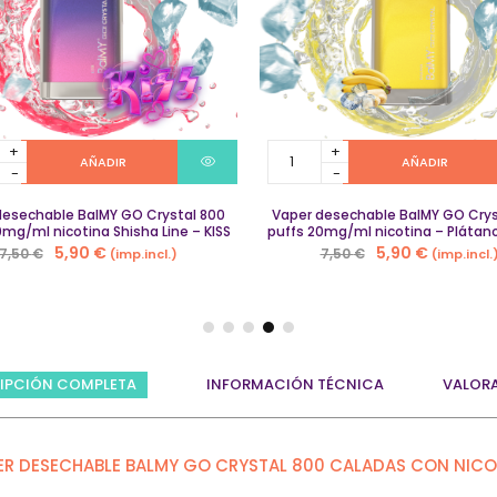
Vaper
AÑADIR
AÑADIR
able
desechable
BalMY
desechable BalMY GO Crystal 800
GO
Vaper desechable BalMY GO Crys
0mg/ml nicotina Shisha Line – KISS
puffs 20mg/ml nicotina – Plátan
Crystal
El
El
El
El
5,90
€
5,90
€
7,50
€
7,50
€
(imp.incl.)
(imp.incl.
800
precio
precio
precio
precio
puffs
ml
original
actual
20mg/ml
original
actual
a
nicotina
era:
es:
era:
es:
–
7,50 €.
5,90 €.
7,50 €.
5,90 €.
Plátano
IPCIÓN COMPLETA
INFORMACIÓN TÉCNICA
VALOR
Helado
quantity
y
ER DESECHABLE BALMY GO CRYSTAL 800 CALADAS CON NICO