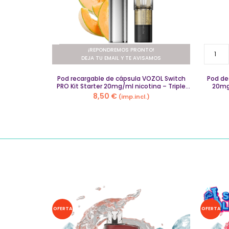
Pod
¡REPONDREMOS PRONTO!
AÑADIR
desech
DEJA TU EMAIL Y TE AVISAMOS
VOZOL
 Switch PRO
Pod recargable de cápsula VOZOL Switch
Neon
Pod de
– Soda de
PRO Kit Starter 20mg/ml nicotina – Triple
20mg/
1000
de Melón
8,50
€
)
(imp.incl.)
puffs
20mg/
nicotin
–
Helado
de
Fresa
quantit
OFERTA
OFERTA