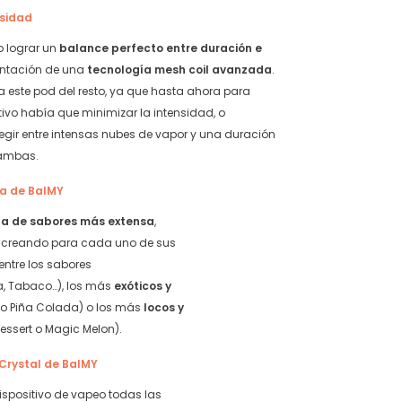
nsidad
 lograr un
balance perfecto entre
duración e
entación de una
tecnología mesh coil avanzada
.
a a este pod del resto, ya que hasta ahora para
ivo había que minimizar la intensidad, o
legir entre intensas nubes de vapor y una duración
 ambas.
sa de BalMY
ta de sabores más extensa
,
o creando para cada uno de sus
entre los sabores
a, Tabaco…), los más
exóticos y
o Piña Colada) o los más
locos y
ssert o Magic Melon).
Crystal de BalMY
ispositivo de vapeo todas las