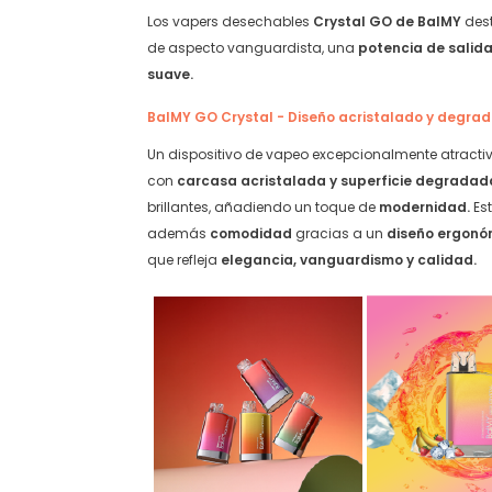
Los vapers desechables
Crystal GO de BalMY
des
de aspecto vanguardista, una
potencia de salid
suave.
BalMY GO Crystal - Diseño acristalado y degra
Un dispositivo de vapeo excepcionalmente atractiv
con
carcasa acristalada y superficie degradad
brillantes, añadiendo un toque de
modernidad.
Es
además
comodidad
gracias a un
diseño ergon
que refleja
elegancia, vanguardismo y calidad.