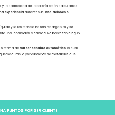
ad y la capacidad de la batería están calculadas
ma experiencia
durante sus
inhalaciones o
líquido y la resistencia no son recargables y se
te una inhalación o calada. No necesitan ningún
n sistema de
autoencendido automático
, lo cual
e quemaduras, o prendimiento de materiales que
NA PUNTOS POR SER CLIENTE