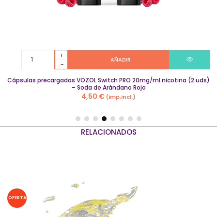
Cápsulas
AÑADIR
precargadas
VOZOL
Cápsulas precargadas VOZOL Switch PRO 20mg/ml nicotina (2 uds)
Switch
– Soda de Arándano Rojo
PRO
4,50
€
(imp.incl.)
20mg/ml
nicotina
(2
uds)
RELACIONADOS
–
Soda
de
Arándano
Rojo
quantity
OFERTA