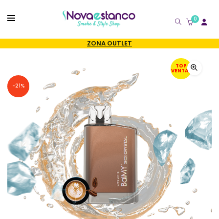
0
CATÁLOGO
ZONA OUTLET
TOP
VENTAS
-21%