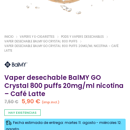
INICIO
VAPERS Y E-CIGARETTES
PODS Y VAPERS DESECHABLES
VAPER DESECHABLE BALMY GO CRYSTAL 800 PUFFS
VAPER DESECHABLE BALMY GO CRYSTAL 800 PUFFS 20MG/ML NICOTINA – CAFÉ
LATTE
Vaper desechable BalMY GO
Crystal 800 puffs 20mg/ml nicotina
– Café Latte
El
El
5,90
€
7,50
€
(imp.incl.)
precio
precio
original
actual
HAY EXISTENCIAS
era:
es:
Fecha estimada de entrega: martes 11. agosto - miércoles 12.
7,50 €.
5,90 €.
agosto