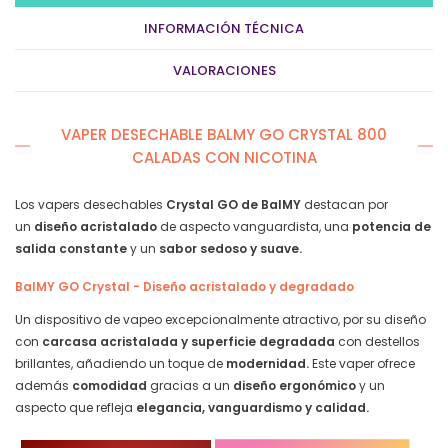
7,50 €.
5,90 €.
–
INFORMACIÓN TÉCNICA
Plátano
Helado
VALORACIONES
quantity
VAPER DESECHABLE BALMY GO CRYSTAL 800
CALADAS CON NICOTINA
Los vapers desechables
Crystal GO de BalMY
destacan por
un
diseño acristalado
de aspecto vanguardista, una
potencia de
salida constante
y un
sabor sedoso y suave.
BalMY GO Crystal - Diseño acristalado y degradado
Un dispositivo de vapeo excepcionalmente atractivo, por su diseño
con
carcasa acristalada y superficie degradada
con destellos
brillantes, añadiendo un toque de
modernidad.
Este vaper ofrece
además
comodidad
gracias a un
diseño ergonómico
y un
aspecto que refleja
elegancia, vanguardismo y calidad.