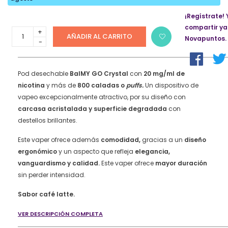
¡Regístrate! 
compartir ya
Vaper
AÑADIR AL CARRITO
Novapuntos.
desechable
BalMY
GO
Crystal
Pod desechable
BalMY GO Crystal
con
20 mg/ml de
800
nicotina
y más de
800 caladas o
puffs.
Un dispositivo de
puffs
vapeo excepcionalmente atractivo, por su diseño con
20mg/ml
carcasa acristalada y superficie degradada
con
nicotina
destellos brillantes.
–
Café
Este vaper ofrece además
comodidad,
gracias a un
diseño
Latte
ergonómico
y un aspecto que refleja
elegancia,
quantity
vanguardismo y calidad.
Este vaper ofrece
mayor duración
sin perder intensidad.
Sabor café latte.
VER DESCRIPCIÓN COMPLETA