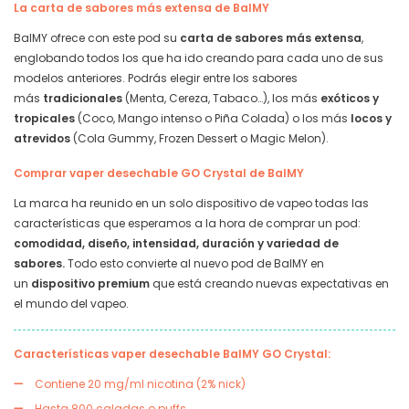
La carta de sabores más extensa de BalMY
BalMY ofrece con este pod su
carta de sabores más extensa
,
englobando todos los que ha ido creando para cada uno de sus
modelos anteriores. Podrás elegir entre los sabores
más
tradicionales
(Menta, Cereza, Tabaco…), los más
exóticos y
tropicales
(Coco, Mango intenso o Piña Colada) o los más
locos y
atrevidos
(Cola Gummy, Frozen Dessert o Magic Melon).
Comprar vaper desechable GO Crystal de BalMY
La marca ha reunido en un solo dispositivo de vapeo todas las
características que esperamos a la hora de comprar un pod:
comodidad, diseño, intensidad, duración y variedad de
sabores.
Todo esto convierte al nuevo pod de BalMY en
un
dispositivo premium
que está creando nuevas expectativas en
el mundo del vapeo.
Características vaper desechable BalMY GO Crystal:
Contiene 20 mg/ml nicotina (2% nick)
Hasta 800 caladas o puffs