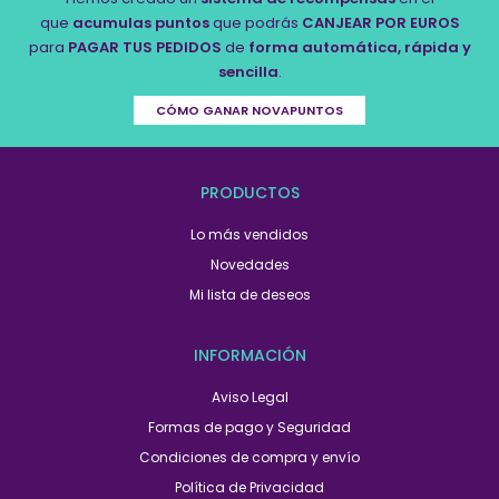
que
acumulas puntos
que podrás
CANJEAR POR EUROS
para
PAGAR TUS PEDIDOS
de
forma automática, rápida y
sencilla
.
CÓMO GANAR NOVAPUNTOS
PRODUCTOS
Lo más vendidos
Novedades
Mi lista de deseos
INFORMACIÓN
Aviso Legal
Formas de pago y Seguridad
Condiciones de compra y envío
Política de Privacidad