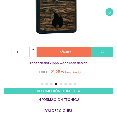
Encendedor
AÑADIR
Zippo
wood
Encendedor Zippo wood look design
look
design
El
El
21,25
€
51,90
€
(imp.incl.)
quantity
precio
precio
original
actual
era:
es:
DESCRIPCIÓN COMPLETA
51,90 €.
21,25 €.
INFORMACIÓN TÉCNICA
VALORACIONES