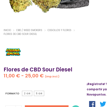
INICIO
CBD / WEED SMOKERS
COGOLLOS Y FLORES
FLORES DE CBD SOUR DIESEL
Flores de CBD Sour Diesel
Rango
11,00
€
-
25,00
€
(imp.incl.)
de
¡Regístrate! 
precios:
compartir ya
desde
FORMATO
2 GR
5 GR
Novapuntos.
11,00 €
hasta