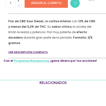
25,00 €
Flores
AÑADIR AL CARRITO
de
CBD
Sour
Diesel
Flor de CBD Sour Diesel
, de
cultivo interior
con
12% de CBD
quantity
y menos del 0,2% de THC
. Su
sabor cítrico
, la acidez del
limón le realza y potencia. Flor muy potente, de
efecto
duradero
durante gran parte de la jornada.
Formato: 2/5
gramos.
VER DESCRIPCIÓN COMPLETA
Con el
Programa Novapuntos
, ¡gana dinero por tus acciones!
RELACIONADOS