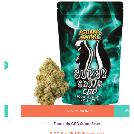
VER OPCIONES
Flores de CBD Super Skun
Rango
11,00
€
-
25,00
€