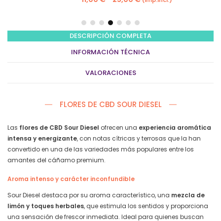
(imp.incl.)
de
precios:
desde
DESCRIPCIÓN COMPLETA
11,00 €
INFORMACIÓN TÉCNICA
hasta
25,00 €
VALORACIONES
FLORES DE CBD SOUR DIESEL
Las
flores de CBD Sour Diesel
ofrecen una
experiencia aromática
intensa y energizante
, con notas cítricas y terrosas que la han
convertido en una de las variedades más populares entre los
amantes del cáñamo premium.
Aroma intenso y carácter inconfundible
Sour Diesel destaca por su aroma característico, una
mezcla de
limón y toques herbales
, que estimula los sentidos y proporciona
una sensación de frescor inmediata. Ideal para quienes buscan