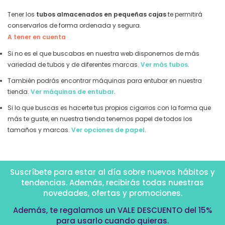
Tener los
tubos almacenados en pequeñas cajas
te permitirá
conservarlos de forma ordenada y segura.
A tener en cuenta
Si no es el que buscabas en nuestra web disponemos de más
variedad de tubos y de diferentes marcas.
Ver más tubos
.
También podrás encontrar máquinas para entubar en nuestra
tienda.
Ver máquinas de entubar
.
Si lo que buscas es hacerte tus propios cigarros con la forma que
más te guste, en nuestra tienda tenemos papel de todos los
tamaños y marcas.
Ver opciones de papel
.
Suscríbete para estar al día sobre nuevos hábitos y
tendencias. Además, recibirás todas nuestras
novedades, ofertas y promociones.
Además, te regalamos un VALE DESCUENTO del 15%
para usarlo cuando quieras.