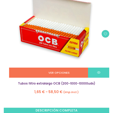
VER OPCIONES
Tubos filtro extralargo OCB (200-1000-10000uds)
Rango
1,65
€
-
58,50
€
(imp.incl.)
de
precios:
desde
DESCRIPCIÓN COMPLETA