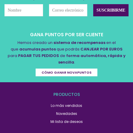
GANA PUNTOS POR SER CLIENTE
Hemos creado un
sistema de recompensas
en el
que
acumulas puntos
que podrás
CANJEAR POR EUROS
para
PAGAR TUS PEDIDOS
de
forma automática, rápida y
sencilla
.
CÓMO GANAR NOVAPUNTOS
PRODUCTOS
Lo más vendidos
Novedades
Mi lista de deseos