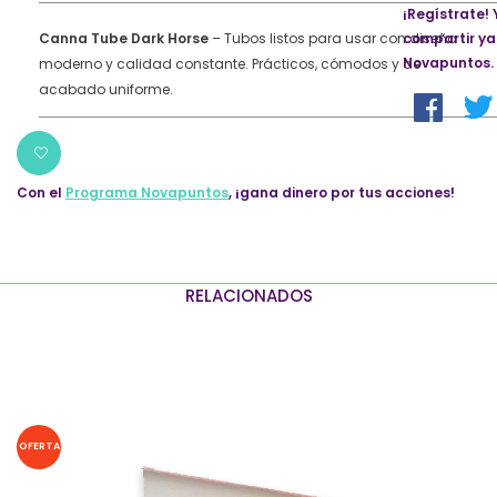
¡Regístrate! 
Canna Tube Dark Horse
– Tubos listos para usar con diseño
compartir ya
Novapuntos.
moderno y calidad constante. Prácticos, cómodos y de
acabado uniforme.
Con el
Programa Novapuntos
, ¡gana dinero por tus acciones!
RELACIONADOS
OFERTA