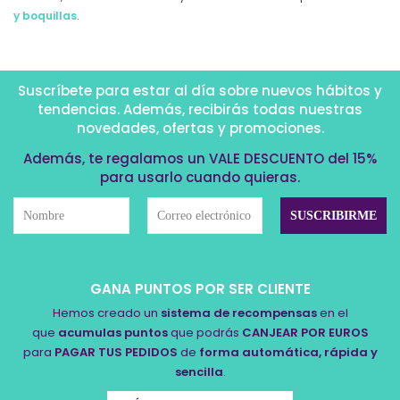
y boquillas
.
Suscríbete para estar al día sobre nuevos hábitos y
tendencias. Además, recibirás todas nuestras
novedades, ofertas y promociones.
Además, te regalamos un VALE DESCUENTO del 15%
para usarlo cuando quieras.
GANA PUNTOS POR SER CLIENTE
Hemos creado un
sistema de recompensas
en el
que
acumulas puntos
que podrás
CANJEAR POR EUROS
para
PAGAR TUS PEDIDOS
de
forma automática, rápida y
sencilla
.