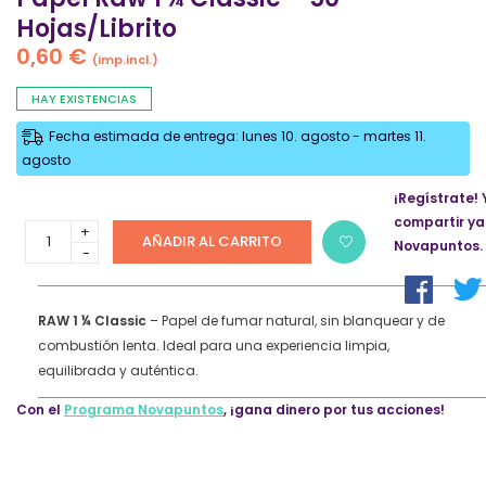
Hojas/Librito
0,60
€
(imp.incl.)
HAY EXISTENCIAS
Fecha estimada de entrega: lunes 10. agosto - martes 11.
agosto
¡Regístrate! 
compartir ya
Papel
AÑADIR AL CARRITO
Novapuntos.
Raw
1
¼
Classic
RAW 1 ¼ Classic
– Papel de fumar natural, sin blanquear y de
-
combustión lenta. Ideal para una experiencia limpia,
50
equilibrada y auténtica.
Hojas/Librito
quantity
Con el
Programa Novapuntos
, ¡gana dinero por tus acciones!