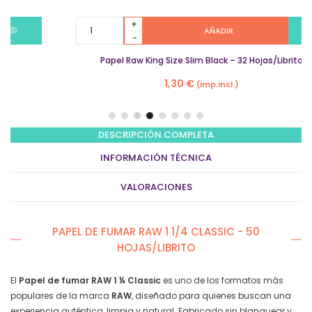
Papel
AÑADIR
Raw
King
Papel Raw King Size Slim Black – 32 Hojas/Librito
Size
Slim
1,30
€
(imp.incl.)
Black
-
32
Hojas/Librito
DESCRIPCIÓN COMPLETA
quantity
INFORMACIÓN TÉCNICA
VALORACIONES
PAPEL DE FUMAR RAW 1 1/4 CLASSIC - 50
HOJAS/LIBRITO
El
Papel de fumar RAW 1 ¼ Classic
es uno de los formatos más
populares de la marca
RAW
, diseñado para quienes buscan una
experiencia auténtica, limpia y natural. Fabricado sin blanquear y