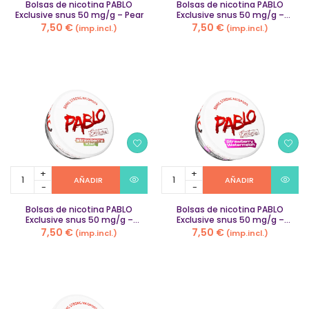
Bolsas de nicotina PABLO
Bolsas de nicotina PABLO
PABLO
PABLO
Exclusive snus 50 mg/g – Pear
Exclusive snus 50 mg/g –
Exclusive
Exclusive
Strawberry Cheesecake
7,50
€
7,50
€
(imp.incl.)
(imp.incl.)
snus
snus
50
50
mg/g
mg/g
–
–
Pear
Strawberry
quantity
Cheesecake
quantity
Bolsas
Bolsas
AÑADIR
AÑADIR
de
de
nicotina
nicotina
Bolsas de nicotina PABLO
Bolsas de nicotina PABLO
PABLO
PABLO
Exclusive snus 50 mg/g –
Exclusive snus 50 mg/g –
Exclusive
Exclusive
Strawberry Kiwi
Strawberry Watermelon
7,50
€
7,50
€
(imp.incl.)
(imp.incl.)
snus
snus
50
50
mg/g
mg/g
–
–
Strawberry
Strawberry