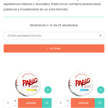
experiencia intensa y duradera. Pablo Snus combina practicidad,
potencia y modernidad en un solo formato.
Mostrando 1–12 de 23 resultados
Orden predeterminado
FILTRAR
Bolsas
Bolsas
AÑADIR
AÑADIR
de
de